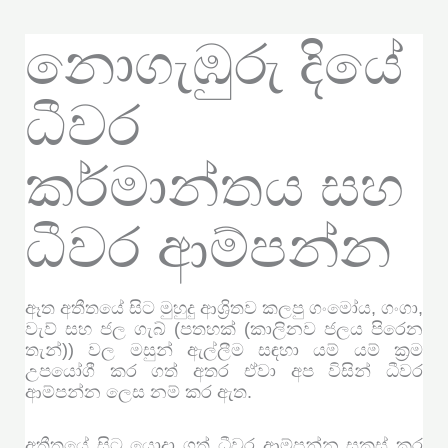
නොගැඹුරු දියේ
ධීවර
කර්මාන්තය සහ
ධීවර ආම්පන්න
ඈත අතීතයේ සිට මුහුදු ආශ්‍රිතව කලපු ගංමෝය, ගංගා,
වැව් සහ ජල ගැබ් (පතහක් (කාලිනව ජලය පිරෙන
තැන්)) වල මසුන් ඇල්ලීම සඳහා යම් යම් ක්‍රම
උපයෝගී කර ගත් අතර ඒවා අප විසින් ධීවර
ආම්පන්න ලෙස නම් කර ඇත.
අතීතයේ සිට යොදා ගත් ධීවර ආම්පන්න සකස් කර