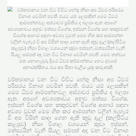
වර්තමානය වන විට විවිධ හේතු නිසා අප ධීවර
පරිසරය විනාශ වෙමින් පවතී. එයට යම් ලෙසකින්
මෙම ධීවර ආම්පන්නවල අස්ථාවර ප්‍රමිතිය ද බලපා
ඇත. අපගේ අවශ්‍යතාවය අනුව මත්ස්‍ය විශේෂ,
ඉස්සන් විශේෂ සහ කකුළුවන් විශේෂ ආහාර සඳහා
අවශ්‍ය වුවත් මෙම හිත කර ආම්පන්න වලින් බැහැර
වී අප විසින් සාදා ගෙන ඇති කූඩු දැල් (කල්පිටිය
කළපුව) නිසා විශාල වශයෙන් කුඩා ඉස්සන්,
මත්ස්‍යයින් වැනි සියලු සම්පත් අද වන විට විනාශ