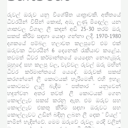
රුවල් ඔරුව යනු විශේෂිත යාත්‍රාවකි. අතීතයේ
ධීවරයින් විසින් කොස්, අඹ, ලුණු මිදෙල්ල යන
ශාකවල විශාල ලී කඳන් අඩි 25-30 තරම් ඔරු
සකස් කිරීම සඳහා යොදා ගන්නා ලදී. 1970-1980
දශකයේ පම්බල හලාවත කලපුවේ එම එක්
ඔරුවක ධීවරයින් 6 දෙනෙක් රැකියාව කළේය.
තවමත් ධීවර කර්මාන්තයේ යෙදෙන නොගැඹුරු
මුහුදේ සහ කලපු වල, වැව්වල රුවල් ඔරු මඟින්
ධීවර කර්මාන්තයේ යෙදේ. ඔරුවක් සකස්
කරගන්නේ ලී කොටයක් හෑරීමෙනි. එහි ඉහළ
කොටසට ලෑලි බැඳීම ” පත්තාර ” යනුවෙන්
හඳුන්වන අතර තවත් ලී කොටයක් ගෙන
කොල්ලෑව සකස් කරනු ඇත. එම ඔරුව සහ
කොල්ලෑව එකතු කිරීම සඳහා ඔරුවට සහ
කොල්ලෑවට උඩින් බඳිනු ලබන ලී දෙක ” වියල් ”
නමින් හැඳින්වේ. මෙම ඔරුවේ රුවල රෙදි වලින්