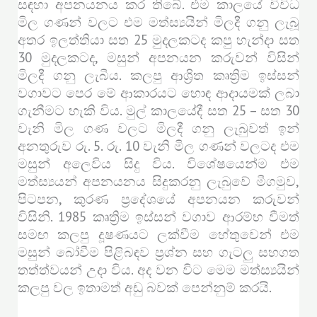
සඳහා අපනයනය කර තිබේ. එම කාලයේ විවිධ
මිල ගණන් වලට එම මත්ස්‍යයින් මිලදී ගනු ලැබූ
අතර ඉලත්තියා සත 25 මුදලකටද කපු හැන්දා සත
30 මුදලකටද, මසුන් අපනයන කරුවන් විසින්
මිලදී ගනු ලැබීය. කලපු ආශ්‍රිත කෘත්‍රිම ඉස්සන්
වගාවට පෙර මේ ආකාරයට හොඳ ආදායමක් ලබා
ගැනීමට හැකි විය. මුල් කාලයේදී සත 25 – සත 30
වැනි මිල ගණ වලට මිලදී ගනු ලැබුවත් ඉන්
අනතුරුව රු. 5. රු. 10 වැනි මිල ගණන් වලටද එම
මසුන් අලෙවිය සිදු විය. විශේෂයෙන්ම එම
මත්ස්‍යයන් අපනයනය සිදුකරනු ලැබුවේ මීගමුව,
පිටපන, කුරණ ප්‍රදේශයේ අපනයන කරුවන්
විසිනි. 1985 කෘත්‍රිම ඉස්සන් වගාව ආරම්භ වීමත්
සමඟ කලපු දූෂණයට ලක්වීම හේතුවෙන් එම
මසුන් බෝවීම පිළිබඳව ප්‍රශ්න සහ ගැටලු සහගත
තත්ත්වයන් උදා විය. අද වන විට මෙම මත්ස්‍යයින්
කලපු වල ඉතාමත් අඩු බවක් පෙන්නුම් කරයි.