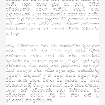
ගැනීම සඳහා අවශ්‍ය ද්‍රව්‍ය එම ප්‍රජාව විසින්
පරිසරයෙන්ම සොයා ගැනීමට පෙළඹී ඇත.
උදාහරණයක් ලෙස කරක්ගෙඩිය සකස් කර ගැනීම
සඳහා වැල් වර්ග කපා සුද්ද කර එම උපකරණය සකස්
කර ගෙන ඇත. මේවා අතර බොහෝ ආම්පන්න
පරිසරයෙන් සොයා ගත් කොටස් වලින්ම නිරිමාණය
කර ඇත.
තවද වර්තමානය වන විට තාක්ෂණික දියුණුවත්
සමඟ එම ආම්පන්න විවිධ නූල් වර්ග වලින්
නිෂ්පාදනය කරන අතර එම නිසා පරිසරයට
ඔරොත්තු දිය නොහැකි ලෙස තංගුස් දැල් වැනි දැල්ද
නිෂ්පාදනය විය. මෙම නව ප්‍රමිතියකට නොමැති
ධීවර මෙවලම් නිසා අධික ලෙස කුඩා මත්ස්‍යයින්ද,
ඉස්සන්ද, කකුළුවන් ද ඒ සමඟ කළපු පතුලේ ඇති
විවිධ තෘණ වර්ගද විනාශ වීම ආරම්භ විය. මෙය
වර්තමානයේදී විශාල වශයෙන් ධීවර කර්මාන්තයට
බලපා ඇති තරීජනයකි. මෙය මිනිසාගේම අධි
පරිභෝජන රටාවට ගිජු වීම නිසා ඇති වූ
අවාසනාවන්ත ප්‍රතිඵලයකි.