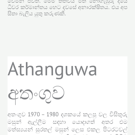
වෙමින් පවතී. මෙම තත්වය මත නොගැඹුරු දියේ
ධීවර කර්මාන්තය හෙට දවසේ අනාරක්ෂිතය. එය අප
සිතා බැලිය යුතු කරුණකි.
Athanguwa
අතංගුව
අතංගුව 1970 – 1980 දශකයේ කලපු වල විසිතුරු
මසුන් ඇල්ලීම සඳහා යොදාගත් අතර එම
මත්ස්‍යයන් සුරතල් මසුන් ලෙස එකල පිටරටවල්