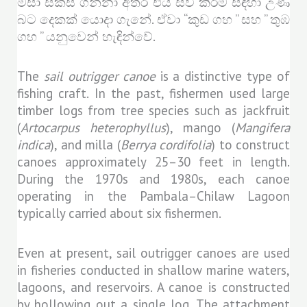
මසා සකස් ගන්නා අතර එය සවි කිරීම සඳහා උණ
බට දෙකක් යොදා ගැනේ. ඒවා “කුඩ ගහ ” සහ ” තුඹ
ගහ ” යනුවෙන් හැඳින්වේ.
The
sail outrigger canoe
is a distinctive type of
fishing craft. In the past, fishermen used large
timber logs from tree species such as jackfruit
(
Artocarpus heterophyllus
), mango (
Mangifera
indica
), and milla (
Berrya cordifolia
) to construct
canoes approximately 25–30 feet in length.
During the 1970s and 1980s, each canoe
operating in the Pambala–Chilaw Lagoon
typically carried about six fishermen.
Even at present, sail outrigger canoes are used
in fisheries conducted in shallow marine waters,
lagoons, and reservoirs. A canoe is constructed
by hollowing out a single log. The attachment