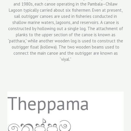
Theppama
තෙප්පම