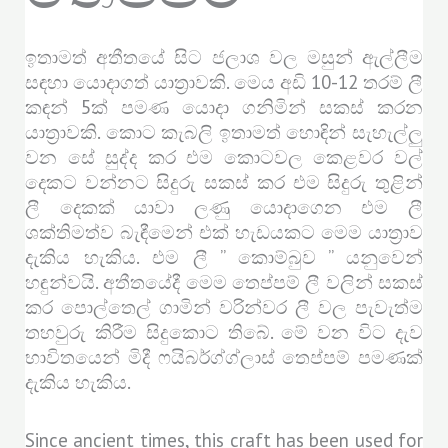
ඉතාමත් අතීතයේ සිට ජලාශ වල මසුන් ඇල්ලීම
සඳහා යොදාගත් යාත්‍රාවකි. මෙය අඩි 10-12 තරම් ලී
කඳන් 5ක් පමණ යොදා ගනිමින් සකස් කරන
යාත්‍රාවකි. කොට කැබලි ඉතාමත් හොඳින් සැහැල්ලු
වන සේ සුද්ද කර එම කොටවල කෙළවර වල්
දෙකට වන්නට සිදුරු සකස් කර එම සිදුරු තුළින්
ලී දෙකක් යාවා ලණු යොදාගෙන එම ලී
ශක්තිමත්ව බැඳීමෙන් එක් හැඩයකට මෙම යාත්‍රාව
දැකිය හැකිය. එම ලී ” කොම්බුව ” යනුවෙන්
හඳුන්වයි. අතීතයේදී මෙම තෙප්පම් ලී වලින් සකස්
කර පොල්තෙල් ගාමින් වරින්වර ලී වල පැවැත්ම
තහවුරු කිරීම සිදුකොට තිබේ. මේ වන විට දැව
භාවිතයෙන් මිදී ෆයිබර්ග්ග්ලාස් තෙප්පම් පමණක්
දැකිය හැකිය.
Since ancient times, this craft has been used for