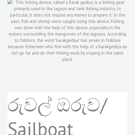
රුවල් ඔරුව/
Sailboat