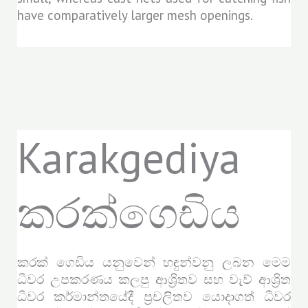
have comparatively larger mesh openings.
Karakgediya
කරක්ගෙඩිය
කරක් ගෙඩිය යනුවෙන් හඳුන්වනු ලබන මෙම
ධීවර උපකරණය කලපු ආශ්‍රිතව සහ වැව් ආශ්‍රිත
ධීවර කර්මාන්තයේදී ප්‍රචලිතව යොදාගත් ධීවර