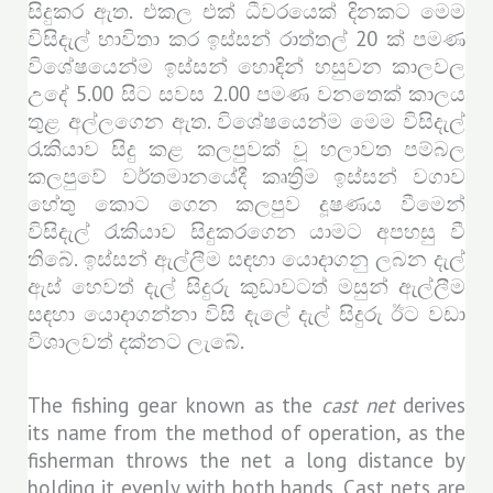
සිදුකර ඇත. එකල එක් ධීවරයෙක් දිනකට මෙම
විසිදැල් භාවිතා කර ඉස්සන් රාත්තල් 20 ක් පමණ
විශේෂයෙන්ම ඉස්සන් හොඳින් හසුවන කාලවල
උදේ 5.00 සිට සවස 2.00 පමණ වනතෙක් කාලය
තුළ අල්ලගෙන ඇත. විශේෂයෙන්ම මෙම විසිදැල්
රැකියාව සිදු කළ කලපුවක් වූ හලාවත පම්බල
කලපුවේ වර්තමානයේදී කෘත්‍රිම ඉස්සන් වගාව
හේතු කොට ගෙන කලපුව දූෂණය වීමෙන්
විසිදැල් රැකියාව සිදුකරගෙන යාමට අපහසු වී
තිබේ. ඉස්සන් ඇල්ලීම සඳහා යොදාගනු ලබන දැල්
ඇස් හෙවත් දැල් සිදුරු කුඩාවටත් මසුන් ඇල්ලීම
සඳහා යොදාගන්නා විසි දැලේ දැල් සිදුරු ඊට වඩා
විශාලවත් දක්නට ලැබේ.
The fishing gear known as the
cast net
derives
its name from the method of operation, as the
fisherman throws the net a long distance by
holding it evenly with both hands. Cast nets are