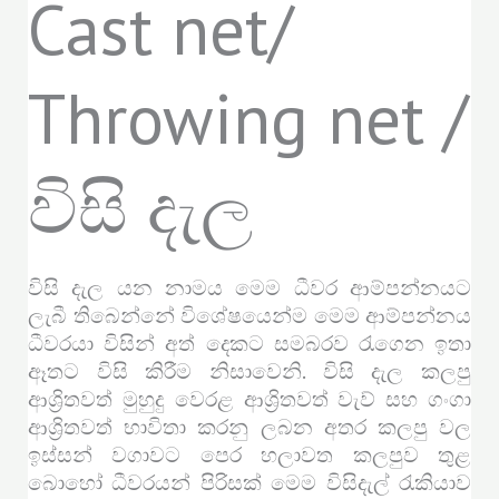
Cast net/
Throwing net /
විසි දැල
විසි දැල යන නාමය මෙම ධීවර ආම්පන්නයට
ලැබී තිබෙන්නේ විශේෂයෙන්ම මෙම ආම්පන්නය
ධීවරයා විසින් අත් දෙකට සමබරව රැගෙන ඉතා
ඈතට විසි කිරීම නිසාවෙනි. විසි දැල කලපු
ආශ්‍රිතවත් මුහුදු වෙරළ ආශ්‍රිතවත් වැව් සහ ගංගා
ආශ්‍රිතවත් භාවිතා කරනු ලබන අතර කලපු වල
ඉස්සන් වගාවට පෙර හලාවත කලපුව තුළ
බොහෝ ධීවරයන් පිරිසක් මෙම විසිදැල් රැකියාව