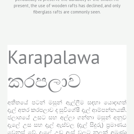
Karapalawa
කරපලාව
අතීතයේ පටන් මසුන් ඇල්ලීම සඳහා යොදාගත්
දැල් අතර කරපලාව ද සුවිශේෂී දැල් ආම්පන්නයකි.
ජලාශයේ උසට සහ අල්ලා ගන්නා මසුන් අනුව
දැලේ උස සහ දැල් ඇස්වල (දැල් සිදුරු) ප්‍රමාණය
වෙනස් වේ. දැළේ උඩ ඇස් වලට නූලක් අමුණා