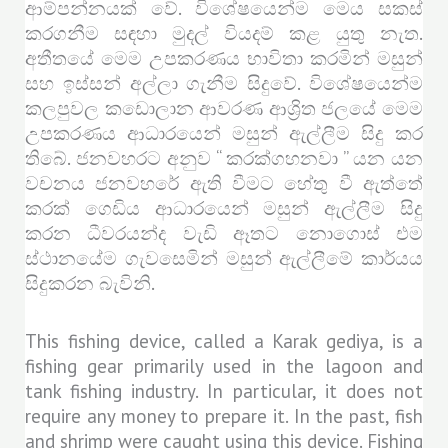
ආම්පන්නයක් වේ. විශේෂයෙන්ම මෙය සකස්
කරගනීම සඳහා මුදල් වියදම් කළ යුතු නැත.
අතීතයේ මෙම උපකරණය භාවිතා කරමින් මසුන්
සහ ඉස්සන් අල්ලා ගැනීම සිදුවේ. විශේෂයෙන්ම
කලපුවල කඩොලාන ආවරණ ආශ්‍රිත ජලයේ මෙම
උපකරණය ආධාරයෙන් මසුන් ඇල්ලීම සිදු කර
තිබේ. ජනවහරට අනුව “ කරක්ගහනවා ” යන යන
වචනය ජනවහරේ ඇති වීමට හේතු වී ඇත්තේ
කරක් ගෙඩිය ආධාරයෙන් මසුන් ඇල්ලීම සිදු
කරන ධීවරයන්ද වැඩි ඈතට නොගොස් එම
ස්ථානයේම ගැවසෙමින් මසුන් ඇල්ලීමේ කාර්යය
සිදුකරන බැවිනි.
This fishing device, called a Karak gediya, is a
fishing gear primarily used in the lagoon and
tank fishing industry. In particular, it does not
require any money to prepare it. In the past, fish
and shrimp were caught using this device. Fishing